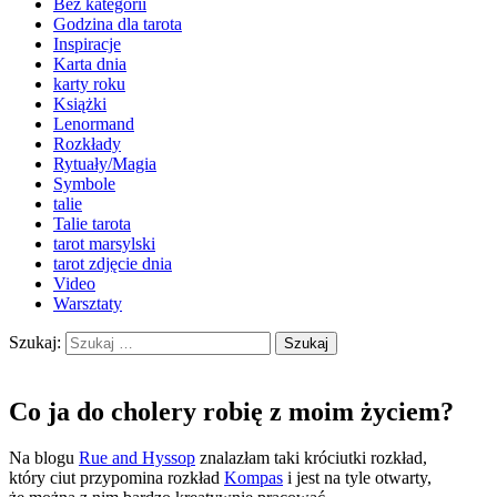
Bez kategorii
Godzina dla tarota
Inspiracje
Karta dnia
karty roku
Książki
Lenormand
Rozkłady
Rytuały/Magia
Symbole
talie
Talie tarota
tarot marsylski
tarot zdjęcie dnia
Video
Warsztaty
Szukaj:
Co ja do cholery robię z moim życiem?
Na blogu
Rue and Hyssop
znalazłam taki króciutki rozkład,
który ciut przypomina rozkład
Kompas
i jest na tyle otwarty,