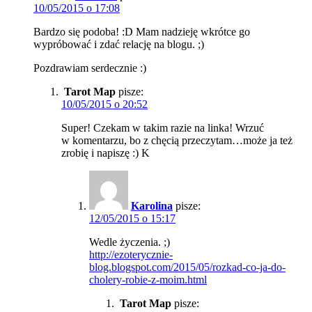
10/05/2015 o 17:08
Bardzo się podoba! :D Mam nadzieję wkrótce go
wypróbować i zdać relację na blogu. ;)
Pozdrawiam serdecznie :)
Tarot Map
pisze:
10/05/2015 o 20:52
Super! Czekam w takim razie na linka! Wrzuć
w komentarzu, bo z chęcią przeczytam…może ja też
zrobię i napiszę :) K
Karolina
pisze:
12/05/2015 o 15:17
Wedle życzenia. ;)
http://ezoterycznie-
blog.blogspot.com/2015/05/rozkad-co-ja-do-
cholery-robie-z-moim.html
Tarot Map
pisze: