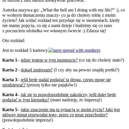
że można z nim bardzo kreatywnie pracować.
Autorka nazywa go: „What the hell am I doing with my life?” :), co
w wolnym tłumaczeniu znaczy- co ja do cholery robię z moim
życiem? Jak widać rozkład ten przydaje się w momentach, kiedy
nie mamy pojęcia, co się z nami dzieje i budzimy się co rano
z poczuciem ufoludka we własnym świecie :) Zdarza się!
Oto rozkład:
Jest to rozkład 5 kartowy.
Karta 1
–
gdzie jestem w tym momencie?
(co się do cholery stało?)
Karta 2
–
dokąd zmierzam?
(I czy aby na pewno znajdę portki?)
Karta 3
–
jeśli będę nadal podążać tą drogą, czego mogę się
spodziewać?
(proszę tylko nie pająków!)
Karta 4
–
jak się to prawdopodobnie zakończy, jeśli dalej będę
podążać w tym kierunku?
(mam nadzieję, że imprezą!)
Karta 5
–
jakie znaczenie ma ta sytuacja w moim życiu? Jaki jest
główny temat przewodni tego, przez co teraz przechodzę?
(prawdopodobnie impreza!)