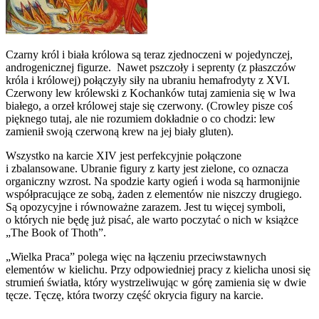
Czarny król i biała królowa są teraz zjednoczeni w pojedynczej,
androgenicznej figurze. Nawet pszczoły i seprenty (z płaszczów
króla i królowej) połączyły siły na ubraniu hemafrodyty z XVI.
Czerwony lew królewski z Kochanków tutaj zamienia się w lwa
białego, a orzeł królowej staje się czerwony. (Crowley pisze coś
pięknego tutaj, ale nie rozumiem dokładnie o co chodzi: lew
zamienił swoją czerwoną krew na jej biały gluten).
Wszystko na karcie XIV jest perfekcyjnie połączone
i zbalansowane. Ubranie figury z karty jest zielone, co oznacza
organiczny wzrost. Na spodzie karty ogień i woda są harmonijnie
współpracujące ze sobą, żaden z elementów nie niszczy drugiego.
Są opozycyjne i równoważne zarazem. Jest tu więcej symboli,
o których nie będę już pisać, ale warto poczytać o nich w książce
„The Book of Thoth”.
„Wielka Praca” polega więc na łączeniu przeciwstawnych
elementów w kielichu. Przy odpowiedniej pracy z kielicha unosi się
strumień światła, który wystrzeliwując w górę zamienia się w dwie
tęcze. Tęczę, która tworzy część okrycia figury na karcie.