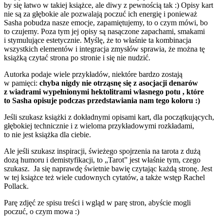
by się łatwo w takiej książce, ale diwy z pewnością tak :) Opisy kart
nie są za głębokie ale pozwalają poczuć ich energię i ponieważ
Sasha pobudza nasze emocje, zapamiętujemy, to o czym mówi, bo
to czujemy. Poza tym jej opisy są nasączone zapachami, smakami
i stymulujące estetycznie. Myślę, że to właśnie ta kombinacja
wszystkich elementów i integracja zmysłów sprawia, że można tę
książką czytać strona po stronie i się nie nudzić.
Autorka podaje wiele przykładów, niektóre bardzo zostają
w pamięci:
chyba nigdy nie otrząsnę się z asocjacji denarów
z wiadrami wypełnionymi hektolitrami własnego potu , które
to Sasha opisuje podczas przedstawiania nam tego koloru :)
Jeśli szukasz książki z dokładnymi opisami kart, dla początkujących,
głębokiej technicznie i z wieloma przykładowymi rozkładami,
to nie jest książka dla ciebie.
Ale jeśli szukasz inspiracji, świeżego spojrzenia na tarota z dużą
dozą humoru i demistyfikacji, to „Tarot” jest właśnie tym, czego
szukasz. Ja się naprawdę świetnie bawię czytając każdą stronę. Jest
w tej książce też wiele cudownych cytatów, a także wstęp Rachel
Pollack.
Parę zdjęć ze spisu treści i wgląd w parę stron, abyście mogli
poczuć, o czym mowa :)