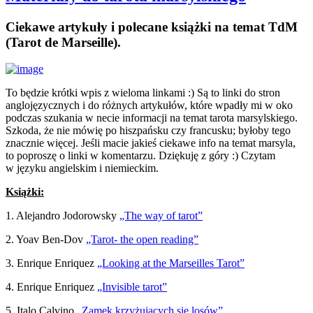
Ciekawe artykuły i polecane książki na temat TdM
(Tarot de Marseille).
To będzie krótki wpis z wieloma linkami :) Są to linki do stron
anglojęzycznych i do różnych artykułów, które wpadły mi w oko
podczas szukania w necie informacji na temat tarota marsylskiego.
Szkoda, że nie mówię po hiszpańsku czy francusku; byłoby tego
znacznie więcej. Jeśli macie jakieś ciekawe info na temat marsyla,
to poproszę o linki w komentarzu. Dziękuję z góry :) Czytam
w języku angielskim i niemieckim.
Książki:
1. Alejandro Jodorowsky
„The way of tarot”
2. Yoav Ben-Dov
„Tarot- the open reading”
3. Enrique Enriquez
„Looking at the Marseilles Tarot”
4. Enrique Enriquez
„Invisible tarot”
5. Italo Calvino
„Zamek krzyżujących się losów”