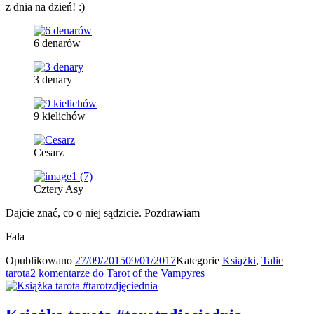
z dnia na dzień! :)
6 denarów
3 denary
9 kielichów
Cesarz
Cztery Asy
Dajcie znać, co o niej sądzicie. Pozdrawiam
Fala
Opublikowano
27/09/2015
09/01/2017
Kategorie
Książki
,
Talie
tarota
2 komentarze
do Tarot of the Vampyres