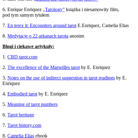
6. Enrique Enriquez
„Tarology”
książka i niesamowity film,
pod tym samym tytułem
7.
En terex it: Encounters around tarot
E.Enriquez, Camelia Elias
8.
Medytacje o 22 arkanach tarota
anonim
Blogi i ciekawe artykuły:
1.
CBD tarot.com
2.
The excellence of the Marseilles tarot
by E. Enriquez
3.
Notes on the use of indirect suggestion in tarot readings
by E.
Enriquez
4.
Embodied tarot
by E. Enriquez
5.
Meaning of tarot numbers
6.
Tarot heritage
7.
Tarot history.com
8.
Camelia Elias
ebook