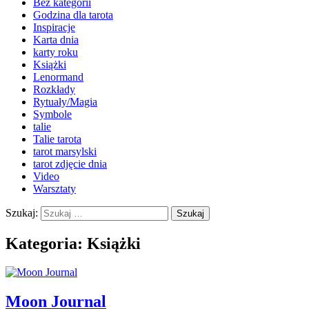
Bez kategorii
Godzina dla tarota
Inspiracje
Karta dnia
karty roku
Książki
Lenormand
Rozkłady
Rytuały/Magia
Symbole
talie
Talie tarota
tarot marsylski
tarot zdjęcie dnia
Video
Warsztaty
Szukaj:
Kategoria: Książki
Moon Journal