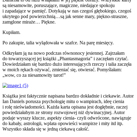
są niesamowite, poruszające, magiczne, niedające spokoju
i zapadające w pamięć. Dotykają w nas czegoś głębokiego, czegoś
ukrytego pod powierzchnią…są jak senne mary, piękno-straszne,
zamglone miraże… Piękne.
Kupiłam.
Po zakupie, talia wylądowała w szafce. Na parę miesięcy.
Odkryłam ją na nowo podczas równonocy jesiennej. Zajrzałam
do towarzyszącej jej książki „Phantasmagoria” i zaczęłam czytać.
Dowiedziałam się bardzo dużo interesujących rzeczy i talia zaczęła
w moich rękach ożywać, zmieniać się, otwierać. Pomyślałam:
„wow, co za niesamowity tarot!”
Książka jest faktycznie napisana bardzo dokładnie i ciekawie. Autor
Ian Daniels porusza psychologię mitu o wampirach, ideę cienia
i rolę nieświadomości. Każda karta opisana jest dogłębnie, raczej
powiedziałabym ze strony rozwojowej niż dywinacyjnej. Autor
podaje wyrazy klucze, aspekty cienia- czyli odwrócone, nawiązuje
do kabały, astrologii, wplata opowieści wampirze i mity itd itp.
Wszystko składa się w jedną ciekawą całość.