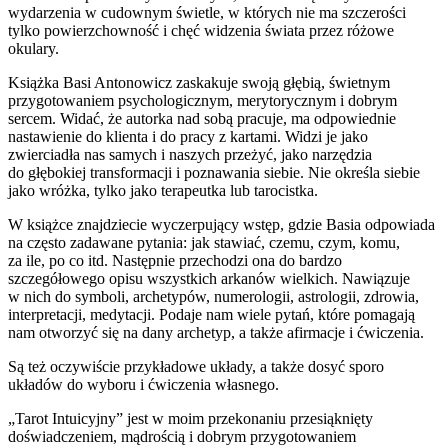
wydarzenia w cudownym świetle, w których nie ma szczerości
tylko powierzchowność i chęć widzenia świata przez różowe
okulary.
Książka Basi Antonowicz zaskakuje swoją głębią, świetnym
przygotowaniem psychologicznym, merytorycznym i dobrym
sercem. Widać, że autorka nad sobą pracuje, ma odpowiednie
nastawienie do klienta i do pracy z kartami. Widzi je jako
zwierciadła nas samych i naszych przeżyć, jako narzędzia
do głębokiej transformacji i poznawania siebie. Nie określa siebie
jako wróżka, tylko jako terapeutka lub tarocistka.
W książce znajdziecie wyczerpujący wstęp, gdzie Basia odpowiada
na często zadawane pytania: jak stawiać, czemu, czym, komu,
za ile, po co itd. Następnie przechodzi ona do bardzo
szczegółowego opisu wszystkich arkanów wielkich. Nawiązuje
w nich do symboli, archetypów, numerologii, astrologii, zdrowia,
interpretacji, medytacji. Podaje nam wiele pytań, które pomagają
nam otworzyć się na dany archetyp, a także afirmacje i ćwiczenia.
Są też oczywiście przykładowe układy, a także dosyć sporo
układów do wyboru i ćwiczenia własnego.
„Tarot Intuicyjny” jest w moim przekonaniu przesiąknięty
doświadczeniem, mądrością i dobrym przygotowaniem