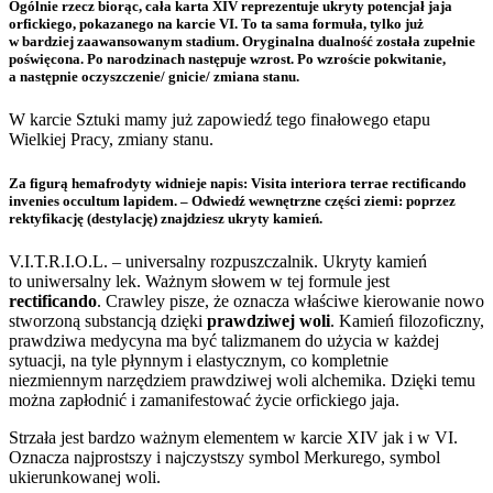
Ogólnie rzecz biorąc, cała karta XIV reprezentuje ukryty potencjał jaja
orfickiego, pokazanego na karcie VI. To ta sama formuła, tylko już
w bardziej zaawansowanym stadium. Oryginalna dualność została zupełnie
poświęcona. Po narodzinach następuje wzrost. Po wzroście pokwitanie,
a następnie oczyszczenie/ gnicie/ zmiana stanu.
W karcie Sztuki mamy już zapowiedź tego finałowego etapu
Wielkiej Pracy, zmiany stanu.
Za figurą hemafrodyty widnieje napis: Visita interiora terrae rectificando
invenies occultum lapidem. – Odwiedź wewnętrzne części ziemi: poprzez
rektyfikację (destylację) znajdziesz ukryty kamień.
V.I.T.R.I.O.L. – universalny rozpuszczalnik. Ukryty kamień
to uniwersalny lek. Ważnym słowem w tej formule jest
rectificando
. Crawley pisze, że oznacza właściwe kierowanie nowo
stworzoną substancją dzięki
prawdziwej woli
. Kamień filozoficzny,
prawdziwa medycyna ma być talizmanem do użycia w każdej
sytuacji, na tyle płynnym i elastycznym, co kompletnie
niezmiennym narzędziem prawdziwej woli alchemika. Dzięki temu
można zapłodnić i zamanifestować życie orfickiego jaja.
Strzała jest bardzo ważnym elementem w karcie XIV jak i w VI.
Oznacza najprostszy i najczystszy symbol Merkurego, symbol
ukierunkowanej woli.