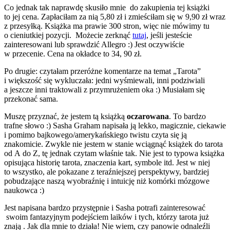
Co jednak tak naprawdę skusiło mnie do zakupienia tej książki
to jej cena. Zapłaciłam za nią 5,80 zł i zmieściłam się w 9,90 zł wraz
z przesyłką. Książka ma prawie 300 stron, więc nie mówimy tu
o cieniutkiej pozycji. Możecie zerknąć
tutaj
, jeśli jesteście
zainteresowani lub sprawdzić Allegro :) Jest oczywiście
w przecenie. Cena na okładce to 34, 90 zł.
Po drugie: czytałam przeróżne komentarze na temat „Tarota”
i większość się wykluczała: jedni wyśmiewali, inni podziwiali
a jeszcze inni traktowali z przymrużeniem oka :) Musiałam się
przekonać sama.
Muszę przyznać, że jestem tą książką
oczarowana
. To bardzo
trafne słowo :) Sasha Graham napisała ją lekko, magicznie, ciekawie
i pomimo bajkowego/amerykańskiego twistu czyta się ją
znakomicie. Zwykle nie jestem w stanie wciągnąć książek do tarota
od A do Z, tę jednak czytam właśnie tak. Nie jest to typowa książka
opisująca historię tarota, znaczenia kart, symbole itd. Jest w niej
to wszystko, ale pokazane z teraźniejszej perspektywy, bardziej
pobudzające naszą wyobraźnię i intuicję niż komórki mózgowe
naukowca :)
Jest napisana bardzo przystępnie i Sasha potrafi zainteresować
swoim fantazyjnym podejściem laików i tych, którzy tarota już
znają . Jak dla mnie to działa! Nie wiem, czy panowie odnaleźli