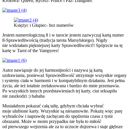
Królowa- Queen, Rycerz- Prince i Paź- Daughter.
Księżyc i Głupiec- bez numerów
Jestem numerologiczną 8 i w tarocie jestem zazwyczaj kartą numer
8-Sprawiedliwością (tradycja tarota Marsylskiego). Nigdy
nie widziałam piękniejszej karty Sprawiedliwości!! Spójrzcie na tę
kartę w Tarot of the Vampyres!
Autor nawiązuje do jej harmonijności i nazywa ją kartą
uzdrawiania, ponieważ Sprawiedliwość utrzymuje wszystkie organy
i systemy ciała w harmonii i w kompatybilnym działaniu. Jest pełna
życia, ale też totalnie zrelaksowana i bardzo do mnie przemawia.
Po wszystkich innych przedstawieniach tej karty, ciut seksapilu
nie zaszkodzi :) hahaha
Musiałabym pokazać całą talię, gdybym chciała wybrać
moje ulubione karty. Wszystkie są niesamowite. Pokażę więc parę
wybrańców i naprawdę zachęcam do spędzenia czasu z tymi
obrazami. Może w moim przypadku nie była to miłość
od pierwszego wejrzenia ale za to uczucie dojrzewa i staje głębsze