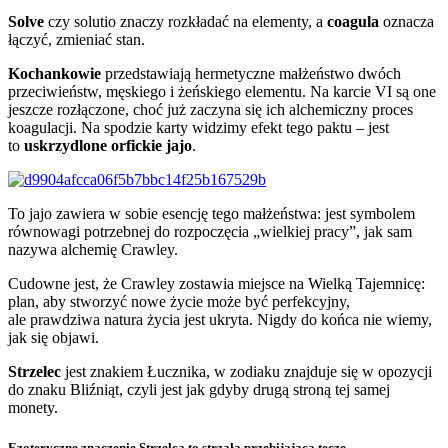
Solve
czy solutio znaczy rozkładać na elementy, a
coagula
oznacza
łączyć, zmieniać stan.
Kochankowie
przedstawiają hermetyczne małżeństwo dwóch
przeciwieństw, męskiego i żeńskiego elementu. Na karcie VI są one
jeszcze rozłączone, choć już zaczyna się ich alchemiczny proces
koagulacji. Na spodzie karty widzimy efekt tego paktu – jest
to
uskrzydlone orfickie jajo
.
To jajo zawiera w sobie esencję tego małżeństwa: jest symbolem
równowagi potrzebnej do rozpoczęcia „wielkiej pracy”, jak sam
nazywa alchemię Crawley.
Cudowne jest, że Crawley zostawia miejsce na Wielką Tajemnicę:
plan, aby stworzyć nowe życie może być perfekcyjny,
ale prawdziwa natura życia jest ukryta. Nigdy do końca nie wiemy,
jak się objawi.
Strzelec
jest znakiem Łucznika, w zodiaku znajduje się w opozycji
do znaku Bliźniąt, czyli jest jak gdyby drugą stroną tej samej
monety.
Ezoteryczne znaczenie Strzelca to strzała przebijająca tęczę.