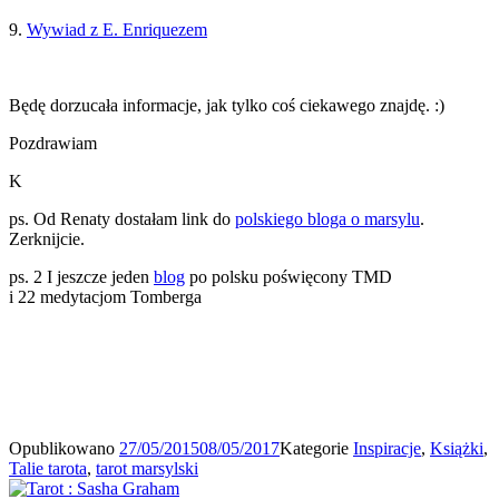
9.
Wywiad z E. Enriquezem
Będę dorzucała informacje, jak tylko coś ciekawego znajdę. :)
Pozdrawiam
K
ps. Od Renaty dostałam link do
polskiego bloga o marsylu
.
Zerknijcie.
ps. 2 I jeszcze jeden
blog
po polsku poświęcony TMD
i 22 medytacjom Tomberga
Opublikowano
27/05/2015
08/05/2017
Kategorie
Inspiracje
,
Książki
,
Talie tarota
,
tarot marsylski