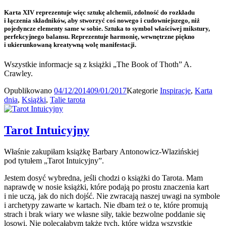
Karta XIV reprezentuje więc sztukę alchemii, zdolność do rozkładu
i łączenia składników, aby stworzyć coś nowego i cudowniejszego, niż
pojedyncze elementy same w sobie. Sztuka to symbol właściwej mikstury,
perfekcyjnego balansu. Reprezentuje harmonię, wewnętrzne piękno
i ukierunkowaną kreatywną wolę manifestacji.
Wszystkie informacje są z książki „The Book of Thoth” A.
Crawley.
Opublikowano
04/12/2014
09/01/2017
Kategorie
Inspiracje
,
Karta
dnia
,
Książki
,
Talie tarota
Tarot Intuicyjny
Właśnie zakupiłam książkę Barbary Antonowicz-Wlazińskiej
pod tytułem „Tarot Intuicyjny”.
Jestem dosyć wybredna, jeśli chodzi o książki do Tarota. Mam
naprawdę w nosie książki, które podają po prostu znaczenia kart
i nie uczą, jak do nich dojść. Nie zwracają naszej uwagi na symbole
i archetypy zawarte w kartach. Nie dbam też o te, które promują
strach i brak wiary we własne siły, takie bezwolne poddanie się
losowi. Nie polecałabym także tych, które widzą wszystkie