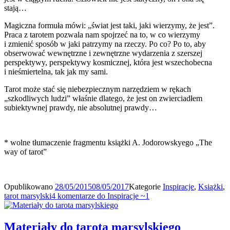
stają…
Magiczna formuła mówi: „świat jest taki, jaki wierzymy, że jest”.
Praca z tarotem pozwala nam spojrzeć na to, w co wierzymy
i zmienić sposób w jaki patrzymy na rzeczy. Po co? Po to, aby
obserwować wewnętrzne i zewnętrzne wydarzenia z szerszej
perspektywy, perspektywy kosmicznej, która jest wszechobecna
i nieśmiertelna, tak jak my sami.
Tarot może stać się niebezpiecznym narzędziem w rękach
„szkodliwych ludzi” właśnie dlatego, że jest on zwierciadłem
subiektywnej prawdy, nie absolutnej prawdy…
* wolne tłumaczenie fragmentu książki A. Jodorowskyego „The
way of tarot”
Opublikowano
28/05/2015
08/05/2017
Kategorie
Inspiracje
,
Książki
,
tarot marsylski
4 komentarze
do Inspiracje ~1
Materiały do tarota marsylskiego