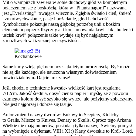
Mit o wampirach zawiera w sobie duchowy głód za kompletnym
połączeniem się z boskością, która w „Phantsmagorii” nazywana
jest „Everlasting”- trwająca wiecznie. Zgłębia światło i cień, śmierć
i zmartwychwstanie, pasję i pożądanie, głód i chciwość.
Symbolicznie pokazuje naszą głęboką potrzebę unii z boskim
elementem poprzez fizyczny akt konsumowania krwi. Jak „braterski
uścisk krwi” połączenie takie wydaje się być najgłębszym
z możliwych w fizycznej rzeczywistości.
Kochankowie
Same karty wieją pięknem przesiąkniętym mrocznością. Być może
nie są dla każdego, ale nauczona własnym doświadczeniem
powiedziałabym- Dajcie im szansę!
Jeśli chodzi o techniczne kwestie- wielkość kart jest regularna
7/12cm. Jakość średnia, dosyć cienki papier i myślę, że z powodu
czarnego koloru dosyć szybko się wytrze, ale pożyjemy zobaczymy.
Nie jest najgorzej i dobrze się tasuje.
Autor zmienił nazwy dworów: Buławy to Scepters, Kielichy
to Grails, Miecze to Knives, Denary to Skulls. Oprócz tego Arkana
Wielkie nie mają numerów, posiadają tylko nazwę. Świetny pomysł
na wybrnięcie z dylematu VIII i XI :) Karty dworskie to Król- Lord,