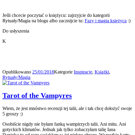
Jeśli chcecie poczytać o księżycu: zajrzyjcie do kategorii
Rytuały/Magia na blogu albo zacznijcie tu:
Fazy i magia księżyca
:)
Do usłyszenia
K
Opublikowano
25/01/2018
Kategorie
Inspiracje
,
Książki
,
Rytuały/Magia
Tarot of the Vampyres
Wiem, że jest mnóstwo recenzji tej talii, ale i tak chcę dołożyć swoje
5 groszy :)
Osobiście nigdy nie byłam fanką wampirzych talii. Ani mitu. Ani
gotyckich klimatów. Jednak jak tylko zobaczyłam talię Iana
Danielsa to od razu wsiąkłam w jej piękne obrazy. Wszystkie karty