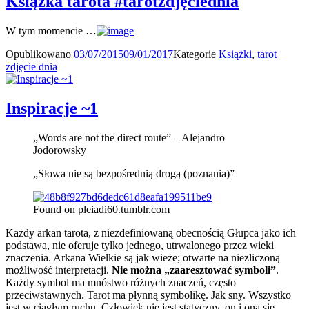
Książka tarota #tarotzdjęciednia
W tym momencie …
Opublikowano
03/07/2015
09/01/2017
Kategorie
Książki
,
tarot
zdjęcie dnia
Inspiracje ~1
„Words are not the direct route” – Alejandro
Jodorowsky
„Słowa nie są bezpośrednią drogą (poznania)”
Found on pleiadi60.tumblr.com
Każdy arkan tarota, z niezdefiniowaną obecnością Głupca jako ich
podstawa, nie oferuje tylko jednego, utrwalonego przez wieki
znaczenia. Arkana Wielkie są jak wieże; otwarte na niezliczoną
możliwość interpretacji.
Nie można „zaaresztować symboli”
.
Każdy symbol ma mnóstwo różnych znaczeń, często
przeciwstawnych. Tarot ma płynną symbolikę. Jak sny. Wszystko
jest w ciągłym ruchu. Człowiek nie jest statyczny, on i ona się