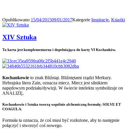
Opublikowano
15/04/2015
09/01/2017
Kategorie
Inspiracje
,
Książki
XIV Sztuka
Ta karta jest komplementarna i dopełniająca do karty VI Kochanków.
Kochankowie
to znak Bliźniąt. Bliźniętami rządzi Merkury.
Hebrajska litera Zain, oznacza miecz. Miecz jest silnikiem
napędowym podziału/dywizji. W świecie intelektu symbolizuje on
ANALIZĘ.
Kochankowie i Sztuka tworzą wspólnie alchemiczną formułę: SOLVE ET
COAGULA.
Formuła ta oznacza, że coś musi być rozłożone, aby to następnie
połączyć i stworzyć coś nowego.